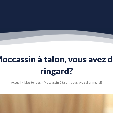
occassin à talon, vous avez d
ringard?
Accueil
Mes tenues
Moccassin à talon, vous avez dit ringard?